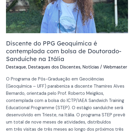
de
Doutorado-
Sanduíche
na
Itália
Discente do PPG Geoquímica é
contemplada com bolsa de Doutorado-
Sanduíche na Itália
Destaque
,
Destaques dos Discentes
,
Notícias
/
Webmaster
O Programa de Pós-Graduação em Geociências
(Geoquímica – UFF) parabeniza a discente Thamires Alves
Bernardo, orientada pelo Prof. Roberto Meigikos,
contemplada com a bolsa do ICTP/IAEA Sandwich Training
Educational Programme (STEP). O estágio sanduíche será
desenvolvido em Trieste, na Itália. O programa STEP prevê
um total de nove meses de atividades, distribuídos
em três visitas de três meses ao longo dos próximos três