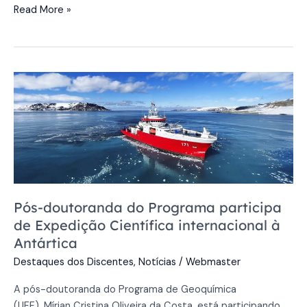
Read More »
Pós-
doutoranda
do
Programa
participa
de
Expedição
Científica
Pós-doutoranda do Programa participa
internacional
de Expedição Científica internacional à
à
Antártica
Antártica
Destaques dos Discentes
,
Notícias
/
Webmaster
A pós-doutoranda do Programa de Geoquímica
(UFF), Mírian Cristina Oliveira da Costa, está participando