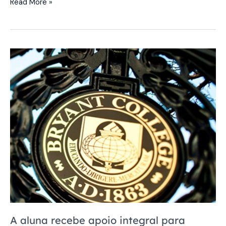
Read More »
A
aluna
recebe
apoio
integral
para
particiação
do
Gordon
Research
Conference
A aluna recebe apoio integral para