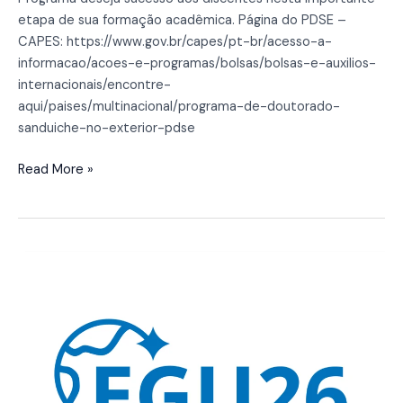
etapa de sua formação acadêmica. Página do PDSE –
CAPES: https://www.gov.br/capes/pt-br/acesso-a-
informacao/acoes-e-programas/bolsas/bolsas-e-auxilios-
internacionais/encontre-
aqui/paises/multinacional/programa-de-doutorado-
sanduiche-no-exterior-pdse
Read More »
Discentes
do
Programa
de
Geoquímica
apresentam
trabalho