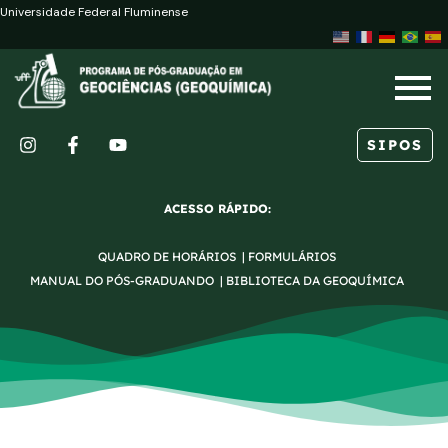
Ir
Paginação
Universidade Federal Fluminense
para
de
o
post
conteúdo
SIPOS
I
F
Y
n
a
o
s
c
u
ACESSO RÁPIDO:
t
e
t
a
b
u
QUADRO DE HORÁRIOS
|
FORMULÁRIOS
g
o
b
r
o
e
MANUAL DO PÓS-GRADUANDO
|
BIBLIOTECA DA GEOQUÍMICA
a
k
m
-
f