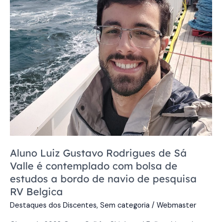
é
contemplado
com
bolsa
de
estudos
a
bordo
de
navio
de
pesquisa
Aluno Luiz Gustavo Rodrigues de Sá
RV
Valle é contemplado com bolsa de
Belgica
estudos a bordo de navio de pesquisa
RV Belgica
Destaques dos Discentes
,
Sem categoria
/
Webmaster