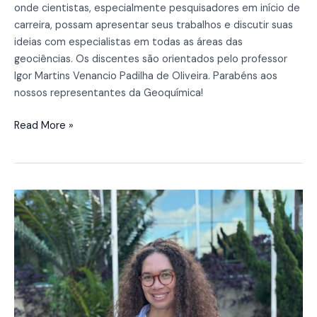
onde cientistas, especialmente pesquisadores em início de
carreira, possam apresentar seus trabalhos e discutir suas
ideias com especialistas em todas as áreas das
geociências. Os discentes são orientados pelo professor
Igor Martins Venancio Padilha de Oliveira. Parabéns aos
nossos representantes da Geoquímica!
Read More »
Discente
do
PPG
Geoquímica
é
contemplada
com
bolsa