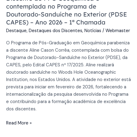
Doutorado-
contemplada no Programa de
Sanduíche
Doutorado-Sanduíche no Exterior (PDSE
no
CAPES) – Ano 2026 – 1ª Chamada
Exterior (PDSE
CAPES)
Destaque
,
Destaques dos Discentes
,
Notícias
/
Webmaster
–
O Programa de Pós-Graduação em Geoquímica parabeniza
Ano
a discente Aline Cason Corrêa, contemplada com bolsa do
2026
Programa de Doutorado-Sanduíche no Exterior (PDSE), da
–
CAPES, pelo Edital CAPES nº 17/2025. Aline realizará
1ª
doutorado sanduíche no Woods Hole Oceanographic
Chamada
Institution, nos Estados Unidos. A atividade no exterior está
prevista para iniciar em fevereiro de 2026, fortalecendo a
internacionalização da pesquisa desenvolvida no Programa
e contribuindo para a formação acadêmica de excelência
dos discentes.
Read More »