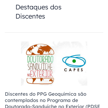
Destaques dos
Discentes
Discentes
do
PPG
Geoquímica
são
contemplados
no
Programa
de
Discentes do PPG Geoquímica são
Doutorado-
contemplados no Programa de
Sanduíche
Doutorado-Sanduíche no Exterior (PDSE
no