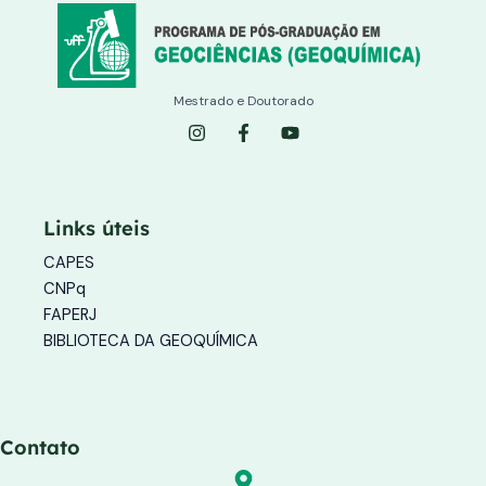
Mestrado e Doutorado
I
F
Y
n
a
o
s
c
u
t
e
t
a
b
u
g
o
b
Links úteis
r
o
e
a
k
CAPES
m
-
f
CNPq
FAPERJ
BIBLIOTECA DA GEOQUÍMICA
Contato