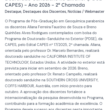
CAPES) – Ano 2026 – 2ª Chamada
Exterior
(PDSE
Destaque
,
Destaques dos Discentes
,
Notícias
/
Webmaster
CAPES)
O Programa de Pós-Graduação em Geoquímica parabeniza
–
os discentes Allana Ferreira Faustino de Souza e Breno
Ano
Quinhões Alves Rodrigues contemplados com bolsa do
2026
Programa de Doutorado-Sanduíche no Exterior (PDSE), da
–
CAPES, pelo Edital CAPES nº 17/2025, 2ª chamada. Allana,
2ª
orientada pelo professor Dr. Marcelo Bernardes, realizará
Chamada
doutorado sanduíche no CALIFORNIA INSTITUTE OF
TECHNOLOGY, Estados Unidos. A atividade no exterior está
prevista para iniciar em setembro de 2026. Breno,
orientado pelo professor Dr. Renato Campello, realizará
doutorado sanduíche na SOUTHERN CROSS UNIVERSITY,
COFFS HARBOUR, Austrália, com início previsto para
outubro. A aprovação dos discentes fortalece a
internacionalização da pesquisa desenvolvida no Programa,
contribuindo para a formação acadêmica de excelência. O
Programa deseja sucesso aos discentes nesta importante