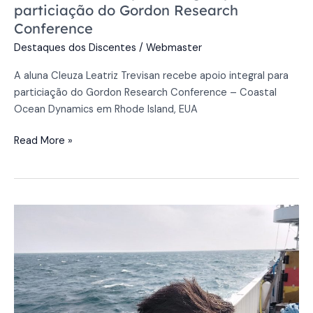
particiação do Gordon Research
Conference
Destaques dos Discentes
/
Webmaster
A aluna Cleuza Leatriz Trevisan recebe apoio integral para
particiação do Gordon Research Conference – Coastal
Ocean Dynamics em Rhode Island, EUA
Read More »
Aluno
Luiz
Gustavo
Rodrigues
de
Sá
Valle