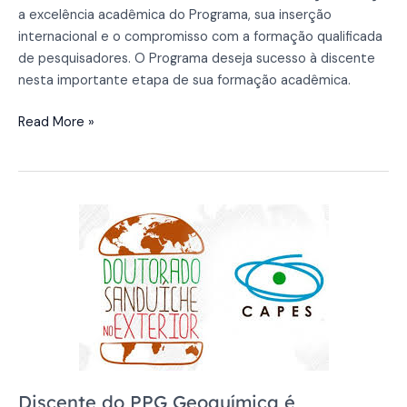
a excelência acadêmica do Programa, sua inserção
internacional e o compromisso com a formação qualificada
de pesquisadores. O Programa deseja sucesso à discente
nesta importante etapa de sua formação acadêmica.
Read More »
Discente
do
PPG
Geoquímica
é
contemplada
no
Programa
de
Discente do PPG Geoquímica é