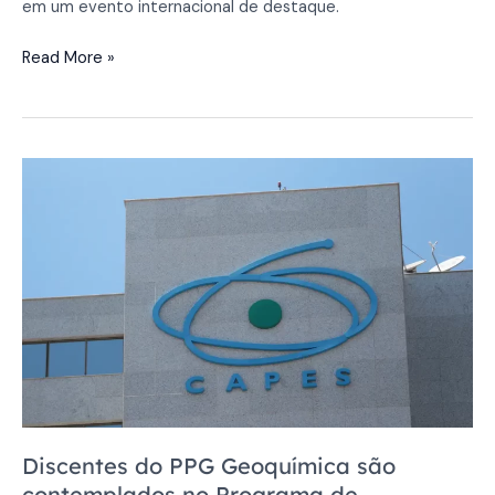
em um evento internacional de destaque.
Read More »
Discentes
do
PPG
Geoquímica
são
contemplados
no
Programa
de
Doutorado-
Sanduíche
no
Discentes do PPG Geoquímica são
Exterior
contemplados no Programa de