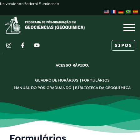
Ir
Universidade Federal Fluminense
para
o
conteúdo
SIPOS
I
F
Y
n
a
o
s
c
u
ACESSO RÁPIDO:
t
e
t
a
b
u
QUADRO DE HORÁRIOS
|
FORMULÁRIOS
g
o
b
r
o
e
MANUAL DO PÓS-GRADUANDO
|
BIBLIOTECA DA GEOQUÍMICA
a
k
m
-
f
Formulários