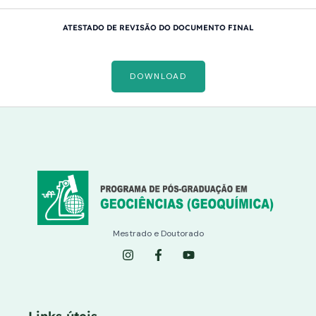
ATESTADO DE REVISÃO DO DOCUMENTO FINAL
DOWNLOAD
Mestrado e Doutorado
I
F
Y
n
a
o
s
c
u
t
e
t
a
b
u
g
o
b