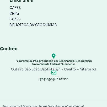
Links úteis
r
o
e
a
k
CAPES
m
-
f
CNPq
FAPERJ
BIBLIOTECA DA GEOQUÍMICA
Contato
Programa de Pós-graduação em Geociências (Geoquímica)
Universidade Federal Fluminense
Outeiro São João Baptista s/n - Centro - Niterói, RJ
gpg.egq@id.uff.br
Programa de Pós-graduação em Geociências (Geoquímica)