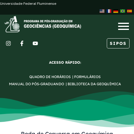
Ir
Post
Universidade Federal Fluminense
para
navigation
o
conteúdo
SIPOS
I
F
Y
n
a
o
s
c
u
ACESSO RÁPIDO:
t
e
t
a
b
u
QUADRO DE HORÁRIOS
|
FORMULÁRIOS
g
o
b
r
o
e
MANUAL DO PÓS-GRADUANDO
|
BIBLIOTECA DA GEOQUÍMICA
a
k
m
-
f
Roda de Conversa em Geoquímica