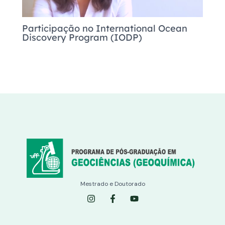
Participação no International Ocean
Discovery Program (IODP)
Mestrado e Doutorado
I
F
Y
n
a
o
s
c
u
t
e
t