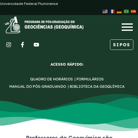
Ir
Post
Universidade Federal Fluminense
para
navigation
o
conteúdo
SIPOS
I
F
Y
n
a
o
s
c
u
ACESSO RÁPIDO:
t
e
t
a
b
u
QUADRO DE HORÁRIOS
|
FORMULÁRIOS
g
o
b
r
o
e
MANUAL DO PÓS-GRADUANDO
|
BIBLIOTECA DA GEOQUÍMICA
a
k
m
-
f
Professores da Geoquímica são