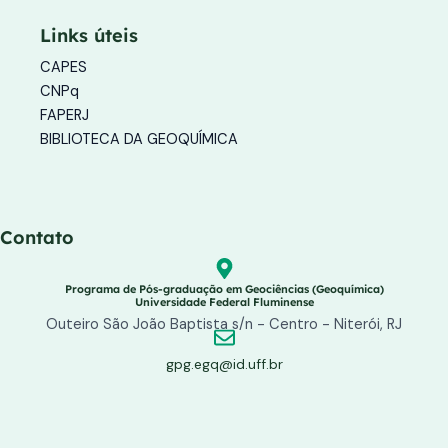
a
b
u
g
o
b
Links úteis
r
o
e
a
k
CAPES
m
-
f
CNPq
FAPERJ
BIBLIOTECA DA GEOQUÍMICA
Contato
Programa de Pós-graduação em Geociências (Geoquímica)
Universidade Federal Fluminense
Outeiro São João Baptista s/n - Centro - Niterói, RJ
gpg.egq@id.uff.br