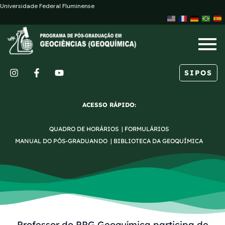
Ir
Post
Universidade Federal Fluminense
para
navigation
o
conteúdo
SIPOS
I
F
Y
n
a
o
s
c
u
ACESSO RÁPIDO:
t
e
t
a
b
u
QUADRO DE HORÁRIOS
|
FORMULÁRIOS
g
o
b
r
o
e
MANUAL DO PÓS-GRADUANDO
|
BIBLIOTECA DA GEOQUÍMICA
a
k
m
-
f
Professor do PPG Geoquímica participa de