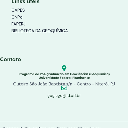
Links úteis
r
o
e
a
k
CAPES
m
-
f
CNPq
FAPERJ
BIBLIOTECA DA GEOQUÍMICA
Contato
Programa de Pós-graduação em Geociências (Geoquímica)
Universidade Federal Fluminense
Outeiro São João Baptista s/n - Centro - Niterói, RJ
gpg.egq@id.uff.br