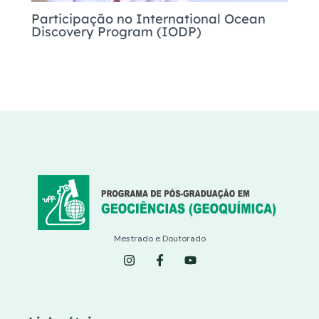
Participação no International Ocean
Discovery Program (IODP)
Mestrado e Doutorado
I
F
Y
n
a
o
s
c
u
t
e
t
a
b
u
g
o
b