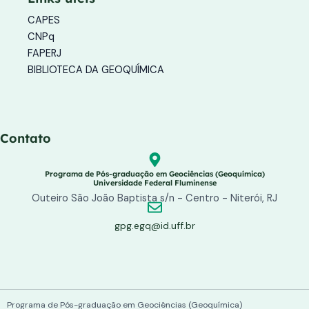
r
o
e
a
k
CAPES
m
-
f
CNPq
FAPERJ
BIBLIOTECA DA GEOQUÍMICA
Contato
Programa de Pós-graduação em Geociências (Geoquímica)
Universidade Federal Fluminense
Outeiro São João Baptista s/n - Centro - Niterói, RJ
gpg.egq@id.uff.br
Programa de Pós-graduação em Geociências (Geoquímica)