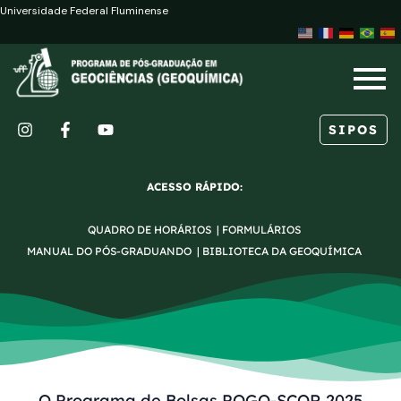
Ir
Post
Universidade Federal Fluminense
para
navigation
o
conteúdo
SIPOS
I
F
Y
n
a
o
s
c
u
ACESSO RÁPIDO:
t
e
t
a
b
u
QUADRO DE HORÁRIOS
|
FORMULÁRIOS
g
o
b
r
o
e
MANUAL DO PÓS-GRADUANDO
|
BIBLIOTECA DA GEOQUÍMICA
a
k
m
-
f
O Programa de Bolsas POGO-SCOR 2025