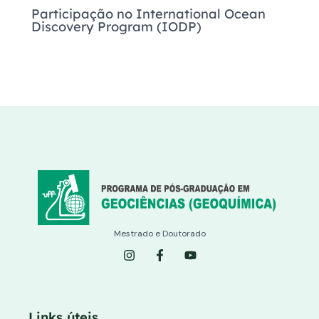
Participação no International Ocean
Discovery Program (IODP)
Mestrado e Doutorado
I
F
Y
n
a
o
s
c
u
t
e
t
a
b
u
g
o
b
Links úteis