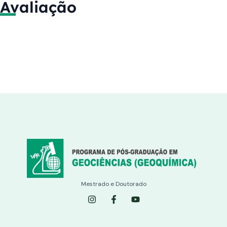
Avaliação
Mestrado e Doutorado
I
F
Y
n
a
o
s
c
u
t
e
t