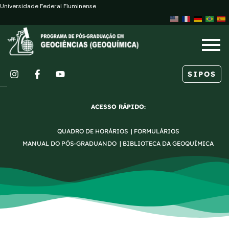
Ir
Universidade Federal Fluminense
para
o
conteúdo
SIPOS
I
F
Y
n
a
o
s
c
u
ACESSO RÁPIDO:
t
e
t
a
b
u
QUADRO DE HORÁRIOS
|
FORMULÁRIOS
g
o
b
r
o
e
MANUAL DO PÓS-GRADUANDO
|
BIBLIOTECA DA GEOQUÍMICA
a
k
m
-
f