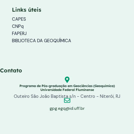
a
b
u
g
o
b
Links úteis
r
o
e
a
k
CAPES
m
-
f
CNPq
FAPERJ
BIBLIOTECA DA GEOQUÍMICA
Contato
Programa de Pós-graduação em Geociências (Geoquímica)
Universidade Federal Fluminense
Outeiro São João Baptista s/n - Centro - Niterói, RJ
gpg.egq@id.uff.br