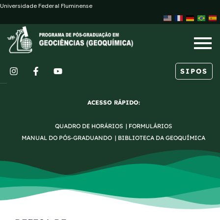
Ir
Universidade Federal Fluminense
para
o
conteúdo
SIPOS
I
F
Y
n
a
o
s
c
u
ACESSO RÁPIDO:
t
e
t
a
b
u
QUADRO DE HORÁRIOS
|
FORMULÁRIOS
g
o
b
r
o
e
MANUAL DO PÓS-GRADUANDO
|
BIBLIOTECA DA GEOQUÍMICA
a
k
m
-
f