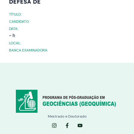
DEFESA DE
TÍTULO:
CANDIDATO:
DATA:
- h
LOCAL:
BANCA EXAMINADORA:
Mestrado e Doutorado
I
F
Y
n
a
o
s
c
u