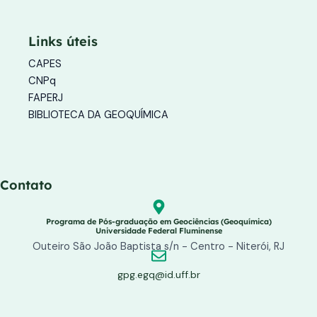
t
e
t
a
b
u
g
o
b
Links úteis
r
o
e
a
k
CAPES
m
-
f
CNPq
FAPERJ
BIBLIOTECA DA GEOQUÍMICA
Contato
Programa de Pós-graduação em Geociências (Geoquímica)
Universidade Federal Fluminense
Outeiro São João Baptista s/n - Centro - Niterói, RJ
gpg.egq@id.uff.br