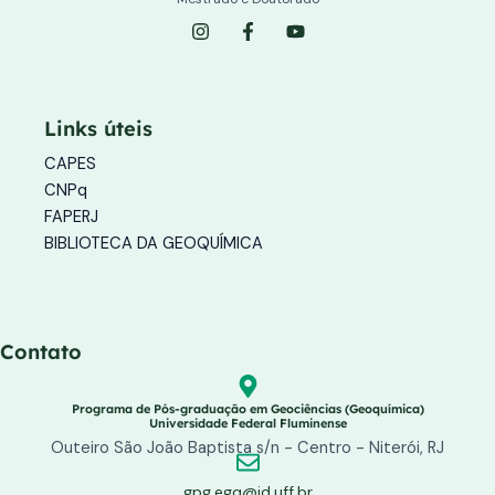
I
F
Y
n
a
o
s
c
u
t
e
t
a
b
u
g
o
b
Links úteis
r
o
e
a
k
CAPES
m
-
f
CNPq
FAPERJ
BIBLIOTECA DA GEOQUÍMICA
Contato
Programa de Pós-graduação em Geociências (Geoquímica)
Universidade Federal Fluminense
Outeiro São João Baptista s/n - Centro - Niterói, RJ
gpg.egq@id.uff.br