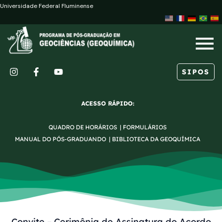
Ir
Post
Universidade Federal Fluminense
para
navigation
o
conteúdo
SIPOS
I
F
Y
n
a
o
s
c
u
ACESSO RÁPIDO:
t
e
t
a
b
u
QUADRO DE HORÁRIOS
|
FORMULÁRIOS
g
o
b
r
o
e
MANUAL DO PÓS-GRADUANDO
|
BIBLIOTECA DA GEOQUÍMICA
a
k
m
-
f
Convite – Cerimônia de Assinatura do Acordo